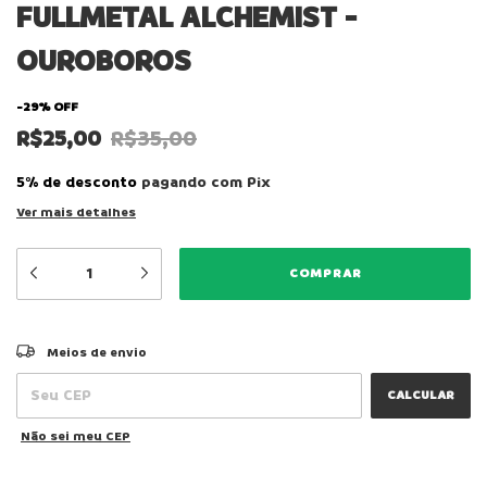
FULLMETAL ALCHEMIST -
OUROBOROS
-
29
%
OFF
R$25,00
R$35,00
5% de desconto
pagando com Pix
Ver mais detalhes
ALTERAR CEP
Entregas para o CEP:
Meios de envio
CALCULAR
Não sei meu CEP