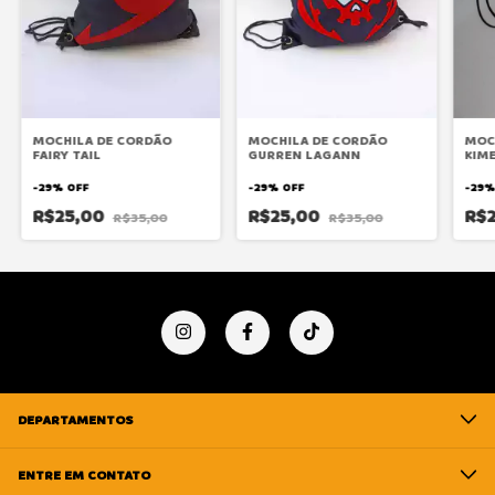
MOCHILA DE CORDÃO
MOCHILA DE CORDÃO
MOC
FAIRY TAIL
GURREN LAGANN
KIME
REN
-
29
%
OFF
-
29
%
OFF
-
29
R$25,00
R$25,00
R$
R$35,00
R$35,00
DEPARTAMENTOS
ENTRE EM CONTATO