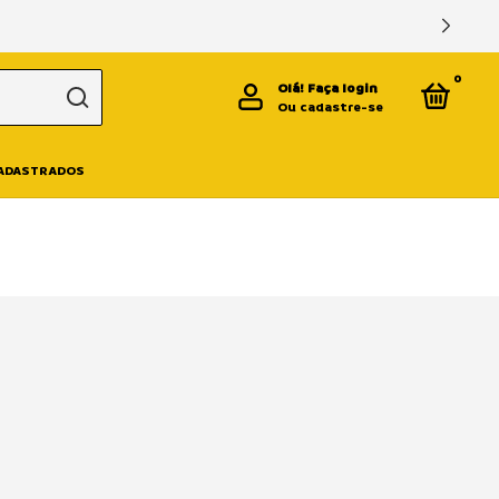
0
Olá!
Faça login
Ou cadastre-se
CADASTRADOS