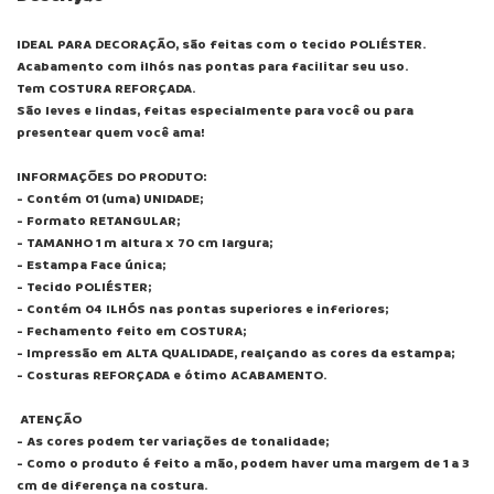
IDEAL PARA DECORAÇÃO, são feitas com o tecido POLIÉSTER.
Acabamento com ilhós nas pontas para facilitar seu uso.
Tem COSTURA REFORÇADA.
São leves e lindas, feitas especialmente para você ou para
presentear quem você ama!
INFORMAÇÕES DO PRODUTO:
- Contém 01 (uma) UNIDADE;
- Formato RETANGULAR;
- TAMANHO 1 m altura x 70 cm largura;
- Estampa Face única;
- Tecido POLIÉSTER;
- Contém 04 ILHÓS nas pontas superiores e inferiores;
- Fechamento feito em COSTURA;
- Impressão em ALTA QUALIDADE, realçando as cores da estampa;
- Costuras REFORÇADA e ótimo ACABAMENTO.
ATENÇÃO
- As cores podem ter variações de tonalidade;
- Como o produto é feito a mão, podem haver uma margem de 1 a 3
cm de diferença na costura.