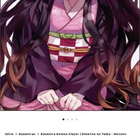
Início
>
Bandeiras
>
Bandeira Demon Slayer / Kimetsu no Yaiba - Nezuko