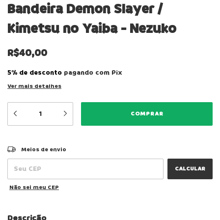
Bandeira Demon Slayer /
Kimetsu no Yaiba - Nezuko
R$40,00
5% de desconto
pagando com Pix
Ver mais detalhes
ALTERAR CEP
Entregas para o CEP:
Meios de envio
CALCULAR
Não sei meu CEP
Descrição