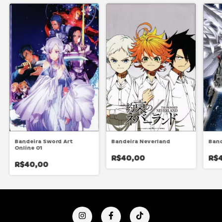
Bandeira Sword Art
Bandeira Neverland
Ban
Online 01
R$40,00
R$
R$40,00