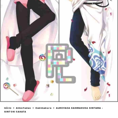
Início
>
Almofadas
>
Dakimakura
>
ALMOFADA DAKIMAKURA GINTAMA -
GINTOKI SAKATA