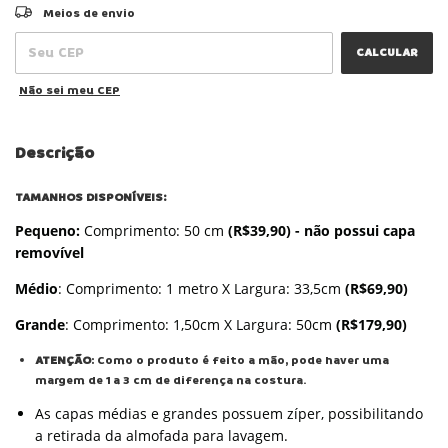
ALTERAR CEP
Entregas para o CEP:
Meios de envio
CALCULAR
Não sei meu CEP
Descrição
TAMANHOS DISPONÍVEIS:
Pequeno:
Comprimento: 50 cm
(R$39,90) - não possui capa
removível
Médio
: Comprimento: 1 metro X Largura: 33,5cm
(R$69,90)
Grande
: Comprimento: 1,50cm X Largura: 50cm
(R$179,90)
ATENÇÃO
: Como o produto é feito a mão, pode haver uma
margem de 1 a 3 cm de diferença na costura.
As capas médias e grandes possuem zíper, possibilitando
a retirada da almofada para lavagem.