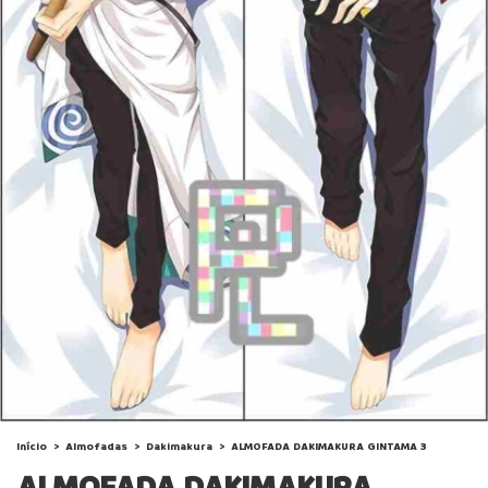
Início
>
Almofadas
>
Dakimakura
>
ALMOFADA DAKIMAKURA GINTAMA 3
ALMOFADA DAKIMAKURA