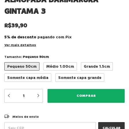
GINTAMA 3
R$39,90
5% de desconto
pagando com Pix
Ver mais detalhes
Tamanho:
Pequeno 50cm
Pequeno 50cm
Médio 1.00cm
Grande 1.5cm
Somente capa média
Somente capa grande
ALTERAR CEP
Entregas para o CEP:
Meios de envio
CALCULAR