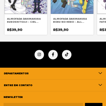
ALMOFADA DAKIMAKURA
ALMOFADA DAKIMAKURA
ALM
KUROSHITSUJI - CIEL
BOKU NO HERO - ALL
FAT
PHANTOMHIVE
MIGHT
AST
R$39,90
R$39,90
R$3
DEPARTAMENTOS
ENTRE EM CONTATO
NEWSLETTER