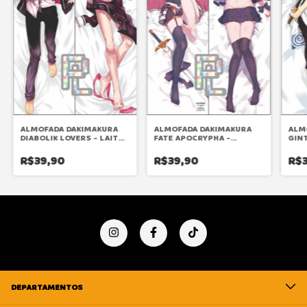
ALMOFADA DAKIMAKURA
ALMOFADA DAKIMAKURA
ALM
DIABOLIK LOVERS - LAITO
FATE APOCRYPHA -
GIN
SAKAMAKI
ASTOLFO
R$39,90
R$39,90
R$3
DEPARTAMENTOS