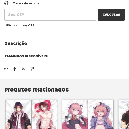
ALTERAR CEP
Entregas para o CEP:
Meios de envio
CALCULAR
Não sei meu CEP
Descrição
TAMANHOS DISPONÍVEIS:
Produtos relacionados