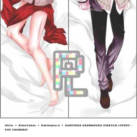
Início
>
Almofadas
>
Dakimakura
>
ALMOFADA DAKIMAKURA DIABOLIK LOVERS -
SHU SAKAMAKI