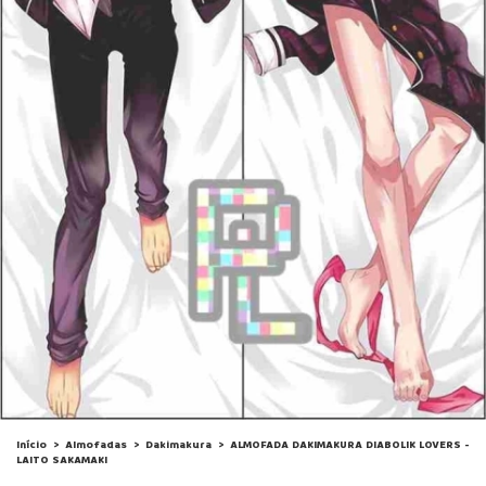
Início
>
Almofadas
>
Dakimakura
>
ALMOFADA DAKIMAKURA DIABOLIK LOVERS -
LAITO SAKAMAKI