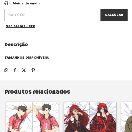
ALTERAR CEP
Entregas para o CEP:
Meios de envio
CALCULAR
Não sei meu CEP
Descrição
TAMANHOS DISPONÍVEIS:
Produtos relacionados