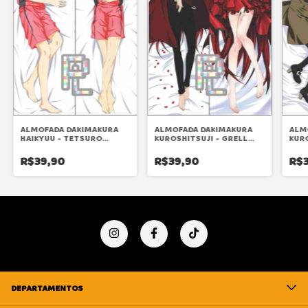
ALMOFADA DAKIMAKURA
ALMOFADA DAKIMAKURA
ALM
HAIKYUU - TETSURO
KUROSHITSUJI - GRELL
KURO
KUROO
SUTCLIFF
PHA
R$39,90
R$39,90
R$3
DEPARTAMENTOS