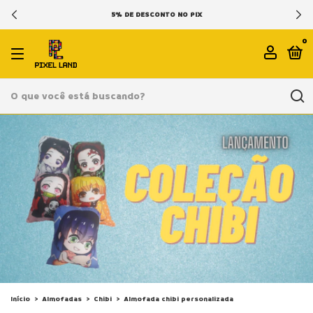
5% DE DESCONTO NO PIX
0
Início
>
Almofadas
>
Chibi
>
Almofada chibi personalizada