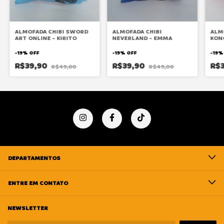
ALMOFADA CHIBI SWORD
ALMOFADA CHIBI
ALM
ART ONLINE - KIRITO
NEVERLAND - EMMA
KON
-
19
%
OFF
-
19
%
OFF
-
19
R$39,90
R$39,90
R$
R$49,00
R$49,00
DEPARTAMENTOS
ENTRE EM CONTATO
NEWSLETTER