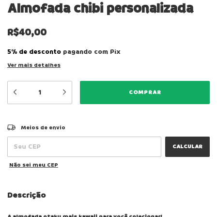
Almofada chibi personalizada
R$40,00
5% de desconto
pagando com Pix
Ver mais detalhes
ALTERAR CEP
Entregas para o CEP:
Meios de envio
CALCULAR
Não sei meu CEP
Descrição
A almofada otaku mais kawaii para você colecionar!